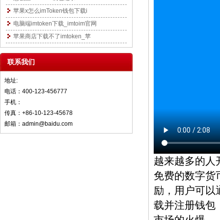
苹果x怎么imToken钱包下载i
电脑端imtoken下载_imtoim官网
苹果商店下载不了imtoken_苹
联系我们
地址:
电话：400-123-456777
手机：
传真：+86-10-123-45678
邮箱：admin@baidu.com
越来越多的人
免费的数字货币
励，用户可以
载并注册钱包
市场的火爆，