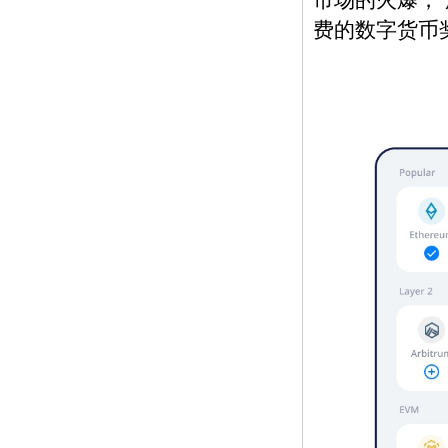
费的数字货币奖