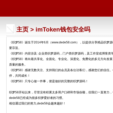
主页
>
imToken钱包安全吗
《织梦58》诞生于2014年6月（www.dede58.com），以提供分享精
要宗旨。
《织梦58》内容涉及: 企业类织梦源码，门户类织梦源码，及工作室或博客类
《织梦58》将向着共享化、全面化、专业化、深度化、免费化的多元方向发
质量的服务。
《织梦58》感谢无数关注、支持我们的会员及各位访客们，感谢您们的信任。
伴，共同成长！
《织梦58》只专心做一件事，便是做好的完整的织梦源码！
织梦58开站以来，尽管没有积累太多用户口碑和市场份额，但我们一直努力
dede58已经成为很多织梦爱好者的习惯。
相信通过我们的努力,dede58会越来越好！