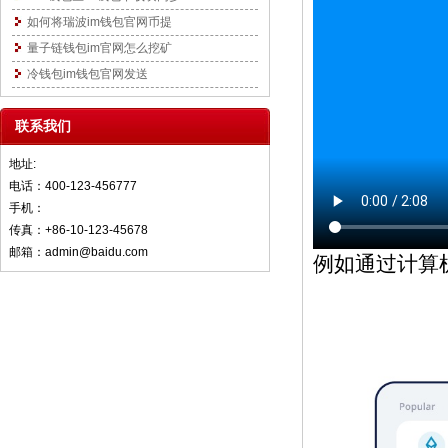
如何将瑞波im钱包官网币提
量子链钱包im官网怎么挖矿
冷钱包im钱包官网发送
联系我们
地址:
电话：400-123-456777
手机：
传真：+86-10-123-45678
邮箱：admin@baidu.com
例如通过计算机