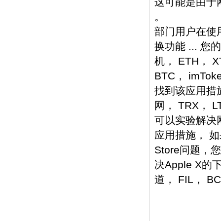
这可能是由于网络
。
部门用户在使用
换功能 ...
机， ETH，
BTC， imT
找到该应用措
网， TRX， 
可以实验解决网络
应用措施， 如
Store问题，
决Apple 
道， FIL， 