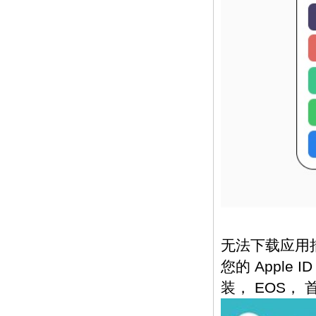
无法下载应用
您的 Appl
装， EOS，