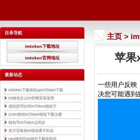
目录导航
主页
>
i
imtoken下载地址
苹果x
imtoken官网地址
最新动态
一些用户反映，
imtoken下载钱包apimToken下载
决您可能遇到的
im钱包怎么im官网安装使用
虚拟货币比特imToken钱包下
zcoin钱包imToken钱包下载注册
钱包节imToken点同步
支付宝钱包im钱包看不到众
neo钱包区im钱包下载块同步