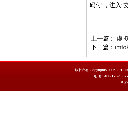
码付”，进入“交
上一篇：
虚拟
下一篇：
imt
版权所有 Copyright©2006-201
电话：400-123-456
备案号