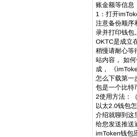
账金额等信息
1：打开imT
注意备份顺序
录并打印钱包
OKTC是成立
稍慢请耐心等
站内容， 如何
成， 《imTo
怎么下载第一步
包是一个比特
2使用方法：
以太2.0钱包
介绍就聊到这
给您发送推送
imToken