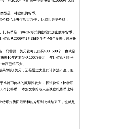
，在2010年的时候一个措施员用10000个比特
的类型是一种虚拟的货币。
其价格也上升了数百万倍， 比特币最早价格：
2、比特币是一种P2P形式的虚拟的加密数字货币，
特币从2009年1月3日诞生至今8年多来，若根据
只需要一美元就可以购买400~500个，也就是
未来10年内将到达100万美元， 年比特币刚刚呈
/个差距已经不大。
成果除以1美元，还是通过大量的计算法产生，但
由于比特币价格的颠簸性较大， 投资价值：比特币
00个比特币， 本篇文章给各人谈谈虚拟货币比特
币比特币走势图最新和的介绍到此就结束了，也就是