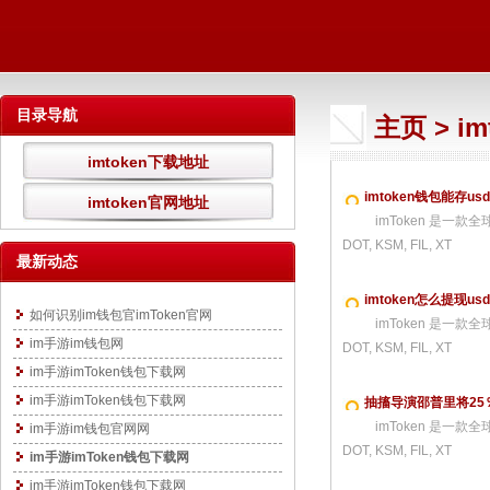
目录导航
主页
>
i
imtoken下载地址
imtoken钱包能存
imtoken官网地址
imToken 是一款全
DOT, KSM, FIL, XT
最新动态
imtoken怎么提现u
如何识别im钱包官imToken官网
imToken 是一款全
im手游im钱包网
DOT, KSM, FIL, XT
im手游imToken钱包下载网
im手游imToken钱包下载网
抽搐导演邵普里将25％
imToken 是一款全
im手游im钱包官网网
DOT, KSM, FIL, XT
im手游imToken钱包下载网
im手游imToken钱包下载网