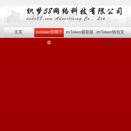
主页
imtoken官网下
imToken最新版
imToken钱包安
载
全吗