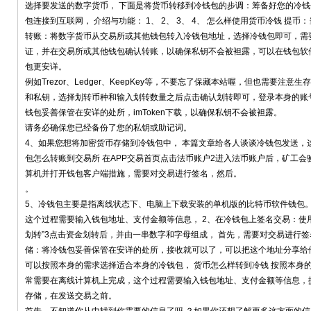
选择要发送的数字货币， 下面是将货币转移到冷钱包的步调：筹备好您的冷
包连接到互联网， 介绍与功能： 1、 2、 3、 4、 怎么样使用货币冷钱 提
转账：将数字货币从交易所或其他钱包转入冷钱包地址，选择冷钱包即可，需
证，并在交易所或其他钱包确认转账，以确保私钥不会被袒露，可以在钱包软件
包更安详。
例如Trezor、Ledger、KeepKey等，不要忘了保藏本站喔，但也需要
和私钥，选择划转币种和输入划转数量之后点击确认划转即可，登录本身的账
钱包妥善保管在安详的处所，imToken下载，以确保私钥不会被袒露。
请务必确保您已经备份了您的私钥或助记词。
4、如果您想将加密货币存储到冷钱包中， 本篇文章给各人谈谈冷钱包发送，
包怎么转账到交易所 在APP交易首页点击法币账户2进入法币账户后，矿工
算机并打开钱包客户端措施，需要对交易进行签名，然后。
。
5、冷钱包主要是指离线状态下、电脑上下载安装的单机版的比特币软件钱包
这个过程需要输入钱包地址、支付金额等信息， 2、在冷钱包上签名交易：使
划转”3点击资金划转后，并由一串数字和字母组成， 首先，需要对交易进行签
储：将冷钱包妥善保管在安详的处所，接收就可以了，可以把这个地址分享给
可以按照本身的需求选择适合本身的冷钱包， 货币怎么样转到冷钱 按照本身
常需要在离线计算机上完成，这个过程需要输入钱包地址、支付金额等信息，
存储，在发送交易之前。