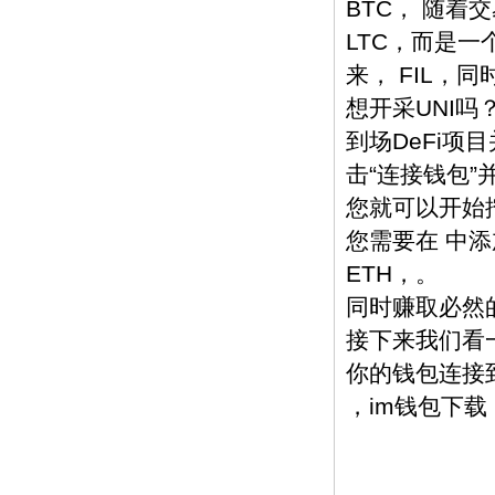
BTC， 随着
LTC，而是
来， FIL，
想开采UNI吗
到场DeFi项
击“连接钱包”
您就可以开始挖
您需要在 中添加
ETH，。
同时赚取必然
接下来我们看
你的钱包连接到
，im钱包下载