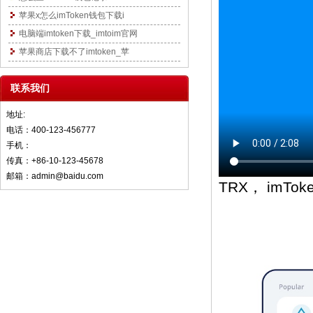
苹果x怎么imToken钱包下载i
电脑端imtoken下载_imtoim官网
苹果商店下载不了imtoken_苹
联系我们
地址:
电话：400-123-456777
手机：
传真：+86-10-123-45678
邮箱：admin@baidu.com
TRX， imT