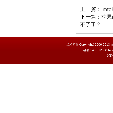
上一篇：
imt
下一篇：
苹果
不了了？
版权所有 Copyright©2006-201
电话：400-123-456
备案号