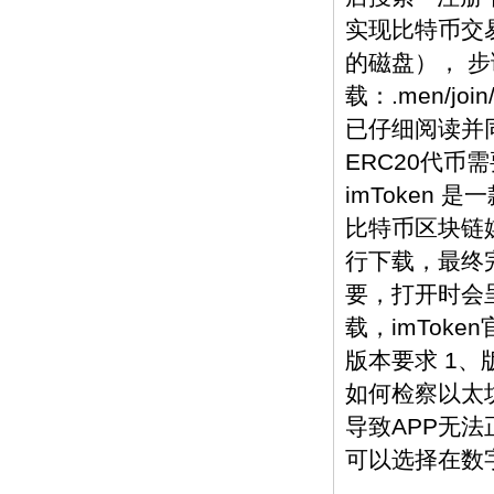
实现比特币交
的磁盘）， 步
载：.men/
已仔细阅读并
ERC20代币
imToken
比特币区块链
行下载，最终
要，打开时会
载，imToke
版本要求 1、
如何检察以太
导致APP无
可以选择在数