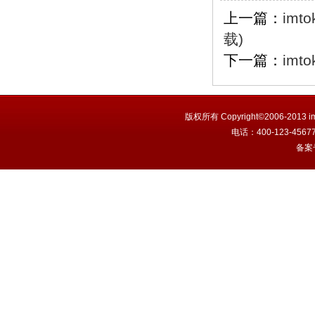
上一篇：
imt
载)
下一篇：
imt
版权所有 Copyright©2006-201
电话：400-123-456
备案号