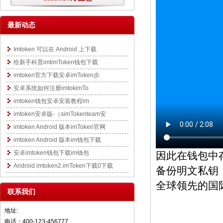
最新动态
Imtoken 可以在 Android 上下载
给新手科普imtimToken钱包下载
imtoken官方下载安卓imToken步
安卓系统如何注册imtokimTo
imtoken钱包安卓安装教程im
imtoken安卓版-（simTokenteam安
imtoken Android 版本imToken官网
imtoken Android 版本im钱包下载
安卓imtoken钱包下载im钱包
因此在钱包中
Android imtoken2.imToken下载0下载
备份明文私钥，
全球领先的国
联系我们
地址:
电话：400-123-456777