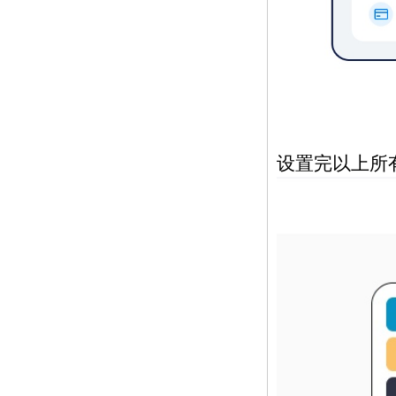
设置完以上所