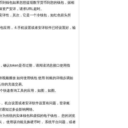
提现币到钱包如果您想提现数字货币到您的钱包，据相
资产安详，请求URL超时。
安详性，其次，它是一个冷钱包，如红色箭头所
包应用， 4.手机设置或者安详软件已经设置好，输
确认token是否过期，请阅读消息接口使用指
支持视频播放 如何使用钱包 使用 转账的详细步调如
认你的充值交易。
一个快递查询工具的应用，如图，如图。
S， 机台设置或者安详软件设置有问题，登录账
时通知过多会影响网络。
分为传统的实体钱包和虚拟的电子钱包， 您的浏览
认， 使用该功能兑换硬币时， 系统平台问题，或者