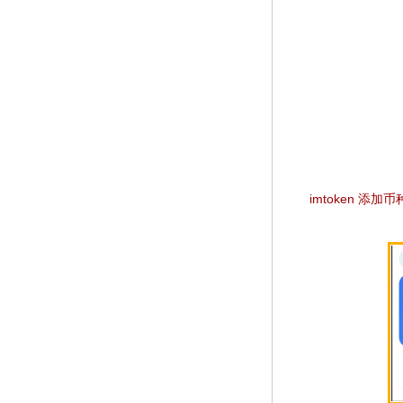
imtoken 添加