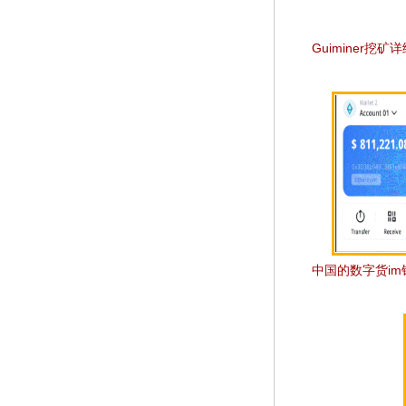
Guiminer挖矿
中国的数字货i