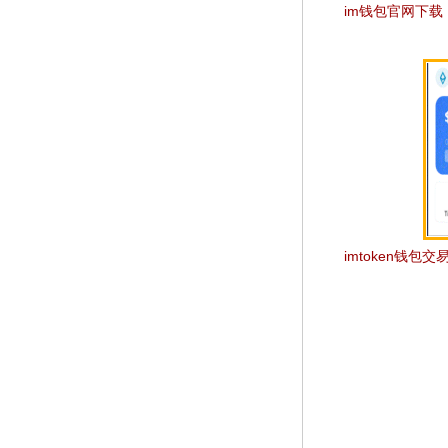
im钱包官网下载
imtoken钱包