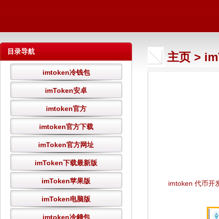
目录导航
主页
>
i
imtoken冷钱包
imToken安卓
imtoken官方
imtoken官方下载
imToken官方网址
imToken下载最新版
imToken苹果版
imtoken 代币
imToken电脑版
imtoken冷錢包