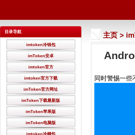
目录导航
主页
>
i
imtoken冷钱包
Andro
imToken安卓
imtoken官方
同时警惕一些
imtoken官方下载
imToken官方网址
imToken下载最新版
imToken苹果版
imToken电脑版
imtoken冷錢包