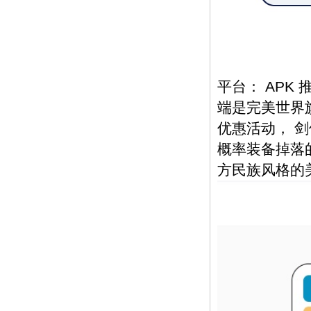
平台： APK
端是完美世界
优惠活动， 剑
概率装备掉落
方民族风格的