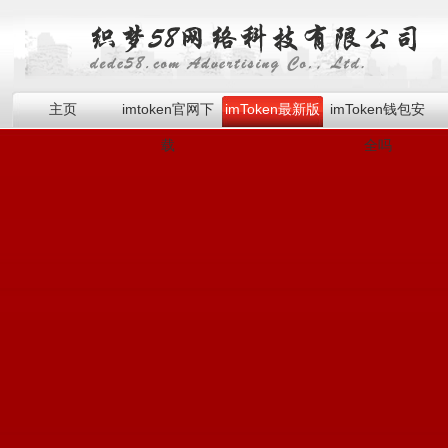
主页
imtoken官网下
imToken最新版
imToken钱包安
载
全吗