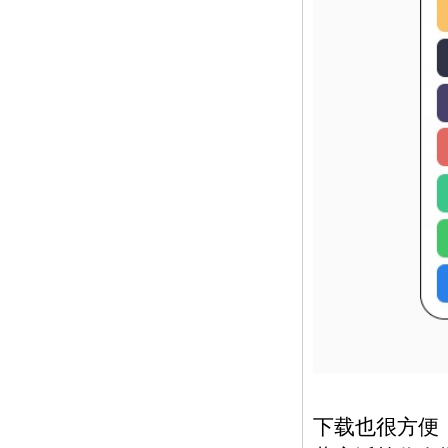
下载也很方便