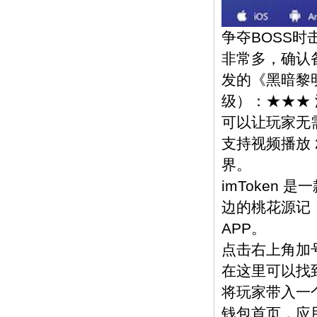
争夺BOSS时
非常多，确认备
发的《黑暗黎明
级）：★★★
可以让玩家无
支持视频播放
界。
imToken
边的桃花源记
APP。
点击右上角加
在这里可以找
将玩家带入一
钱包首页，应用