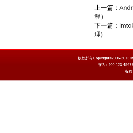
上一篇：
And
程）
下一篇：
imt
理)
版权所有 Copyright©2006-201
电话：400-123-456
备案号