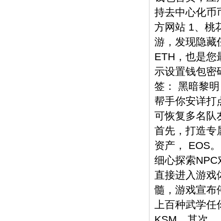
持去中心化币币
方网站 1、
游，发现隐藏
ETH，也是
示设置钱包密码
签： 黑暗黎
帮手你安详打点
可恢复多名队友
首先，打造专
资产， EOS。
细心探索NPC
直接进入游戏
髓，游戏宣布
上百种武学任
KSM，其次