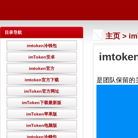
目录导航
主页
>
i
imtoken冷钱包
imtoke
imToken安卓
imtoken官方
是团队保留的
imtoken官方下载
imToken官方网址
imToken下载最新版
imToken苹果版
imToken电脑版
imtoken冷錢包