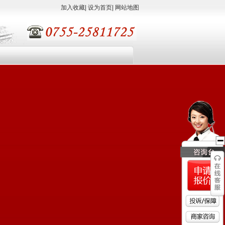
加入收藏
|
设为首页
|
网站地图