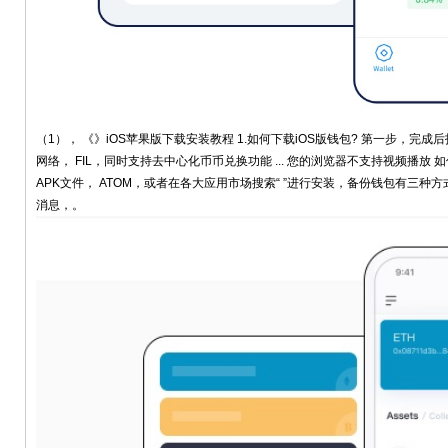
（1）， 《》iOS苹果版下载安装教程 1.如何下载iOS版钱包? 第一步，完
网络， FIL，同时支持去中心化币币兑换功能 ... 您的浏览器不支持视频播放 如何下
APK文件， ATOM，或者在各大应用市场搜索“ ”进行安装，备份钱包有三种
消息，。