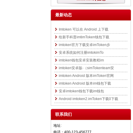
最新动态
Imtoken 可以在 Android 上下载
给新手科普imtimToken钱包下载
imtoken官方下载安卓imToken步
安卓系统如何注册imtokimTo
imtoken钱包安卓安装教程im
imtoken安卓版-（simTokenteam安
imtoken Android 版本imToken官网
imtoken Android 版本im钱包下载
安卓imtoken钱包下载im钱包
Android imtoken2.imToken下载0下载
联系我们
地址:
电话：400-123-456777