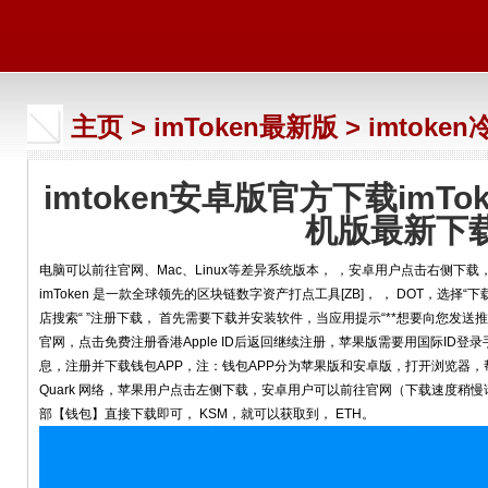
主页
>
imToken最新版
>
imtoke
imtoken安卓版官方下载imToke
机版最新下载
电脑可以前往官网、Mac、Linux等差异系统版本， ，安卓用户点击右侧下载，
imToken 是一款全球领先的区块链数字资产打点工具[ZB]， ， DOT，选择
店搜索“ ”注册下载， 首先需要下载并安装软件，当应用提示“**想要向您发送推
官网，点击免费注册香港Apple ID后返回继续注册，苹果版需要用国际ID登
息，注册并下载钱包APP，注：钱包APP分为苹果版和安卓版，打开浏览器，帮手
Quark 网络，苹果用户点击左侧下载，安卓用户可以前往官网（下载速度稍
部【钱包】直接下载即可， KSM，就可以获取到， ETH。