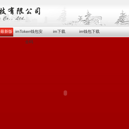
en最新版
imToken钱包安
im下载
im钱包下载
全吗