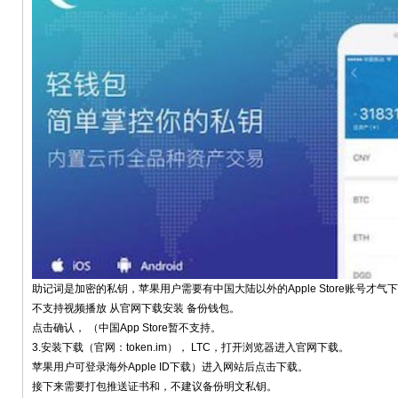
助记词是加密的私钥，苹果用户需要有中国大陆以外的Apple Store账号才气
不支持视频播放 从官网下载安装 备份钱包。
点击确认， （中国App Store暂不支持。
3.安装下载（官网：token.im）， LTC，打开浏览器进入官网下载。
苹果用户可登录海外Apple ID下载）进入网站后点击下载。
接下来需要打包推送证书和，不建议备份明文私钥。