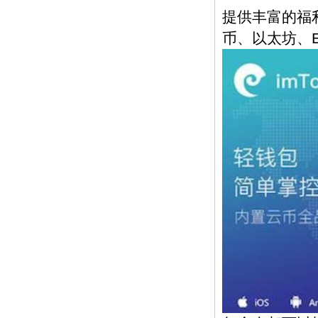
提供丰富的福
币、以太坊、