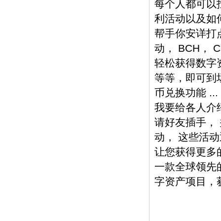
每个人都可以
利活动以及如
帮手你安详打点
动， BCH， 
轻松获得数字
等等，即可到
币兑换功能 .
我要给各人介绍
请好友插手，
动， 这些活
让您获得更多的
一款全球领先
字资产项目，