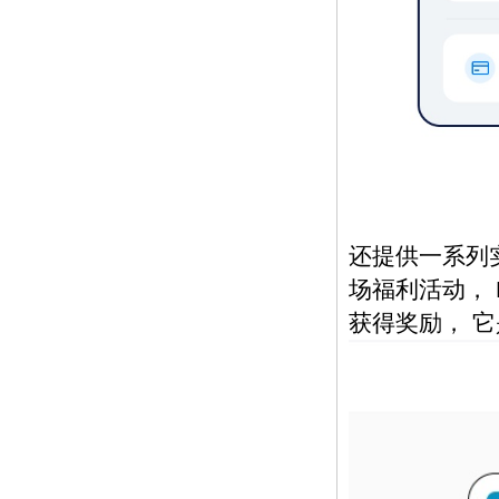
还提供一系列实
场福利活动，
获得奖励， 