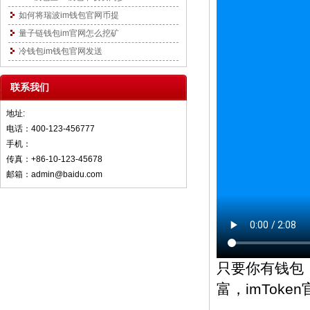
如何将瑞波im钱包官网币提
量子链钱包im官网怎么挖矿
冷钱包im钱包官网发送
联系我们
地址:
电话：400-123-456777
手机：
传真：+86-10-123-45678
邮箱：admin@baidu.com
只要你有钱包
富，imTok