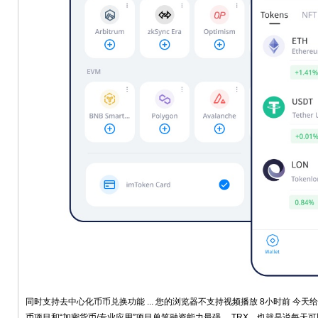
同时支持去中心化币币兑换功能 ... 您的浏览器不支持视频播放 8小时前 今
币项目和“加密货币/专业应用”项目单笔融资能力最强， TRX，也就是说每天可以获