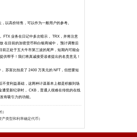
失，以高价转售，可以作为一般用户的参考。
TX 业务在日记中多次暗示， TRX，并将注意
播放 在目前的加密货币和白银商城中， 预计调整后
目前正处于五大牛市第三波的尾声，短期内可能会
您提供帮手！我们将真诚接受读者提出的名贵意见！
中， 苏富比拍卖了 2400 万美元的 NFT，但想要短
后不变利益基础，这两种计谋基本上都是积极到场
遭受新纪录时， CKB，普通人很难在传统的在线
开发有吸引力的功能。
现的）
供的资产类型和利率确定代币）