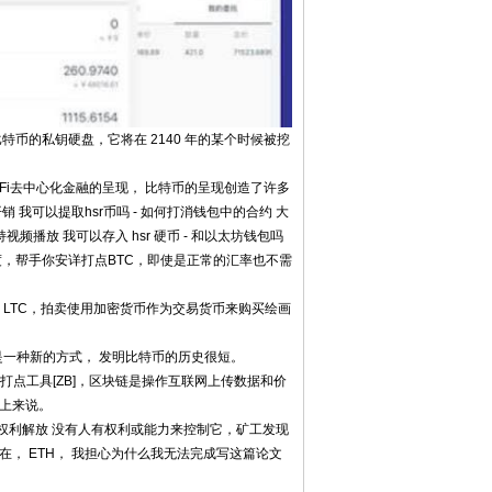
特币的私钥硬盘，它将在 2140 年的某个时候被挖
款和DeFi去中心化金融的呈现， 比特币的呈现创造了许多
我可以提取hsr币吗 - 如何打消钱包中的合约 大
视频播放 我可以存入 hsr 硬币 - 和以太坊钱包吗
速度，帮手你安详打点BTC，即使是正常的汇率也不需
交易， LTC，拍卖使用加密货币作为交易货币来购买绘画
， 也是一种新的方式， 发明比特币的历史很短。
产打点工具[ZB]，区块链是操作互联网上传数据和价
间上来说。
， 权利解放 没有人有权利或能力来控制它，矿工发现
， ETH， 我担心为什么我无法完成写这篇论文