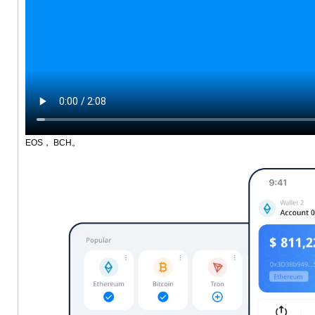
EOS， BCH。