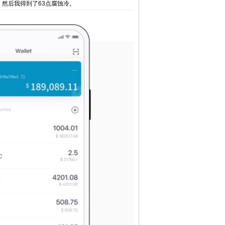
 然后我得到了63点腐蚀冷。