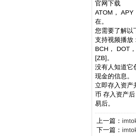
ATOM， A
在。
您需要了解以下
支持视频播放 
BCH， DO
[ZB]。
没有人知道它
现金的信息。
立即存入资产
币 存入资产后
易后。
上一篇：
imt
下一篇：
imt