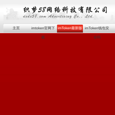
主页
imtoken官网下
imToken最新版
imToken钱包安
载
全吗