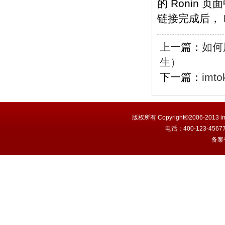
的 Ronin 页
链接完成后， 
上一篇：
如何
生）
下一篇：
imt
版权所有 Copyright©2006-201
电话：400-123-456
备案号