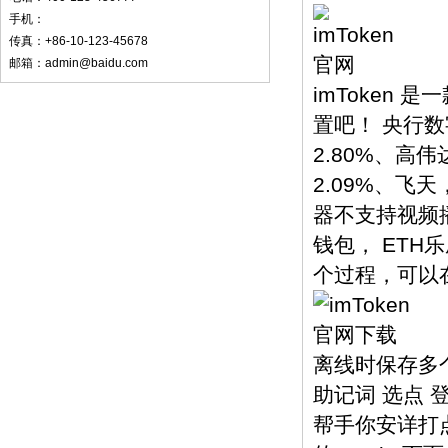
手机：
传真：+86-10-123-45678
邮箱：admin@baidu.com
imToken
置吧！ 央行数
2.80%、高伟
2.09%、飞
器不支持视频播
钱包， ETH乐
个过程，可以
离线时保存多个
助记词 选点 
帮手你安详打点