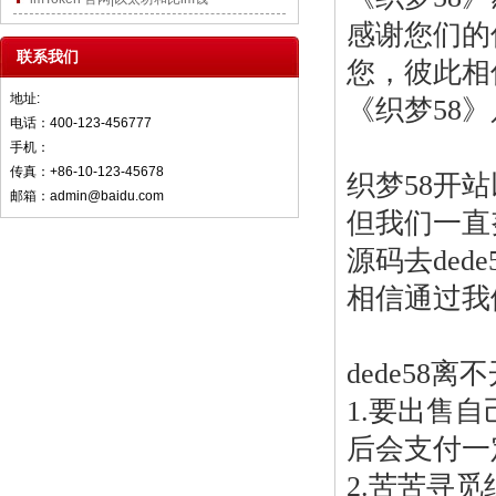
感谢您们的
联系我们
您，彼此相
地址:
《织梦58
电话：400-123-456777
手机：
传真：+86-10-123-45678
织梦58开
邮箱：admin@baidu.com
但我们一直
源码去de
相信通过我们
dede58
1.要出售
后会支付一
2.苦苦寻