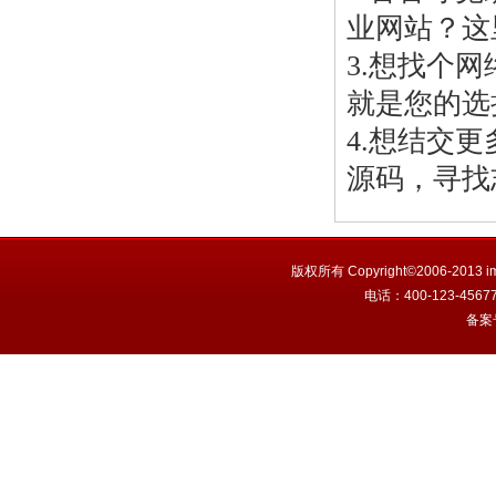
业网站？这
3.想找个
就是您的选
4.想结交
源码，寻找
版权所有 Copyright©2006-201
电话：400-123-456
备案号